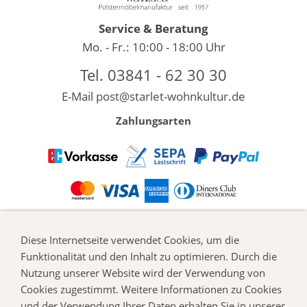
Service & Beratung
Mo. - Fr.: 10:00 - 18:00 Uhr
Tel. 03841 - 62 30 30
E-Mail
post@starlet-wohnkultur.de
Zahlungsarten
Alle Infos
Diese Internetseite verwendet Cookies, um die
Hilfe
Funktionalität und den Inhalt zu optimieren. Durch die
Versand & Zahlung
Nutzung unserer Website wird der Verwendung von
Widerrufsrecht
Cookies zugestimmt. Weitere Informationen zu Cookies
Allgemeine Geschäftsbedingungen
und der Verwendung Ihrer Daten erhalten Sie in unserer